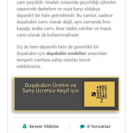
cam çeşididir. İmalatı sırasında geçirildiği işlemler
sayesinde darbelere ve ısıya karşı oldukça
dayanıklı bir hale gelmektedir. Bu camlar, sadece
duşakabin camı olarak değil, aynı zamanda fırın
kapağı, araba camı, bina cephe camları ve masa
camı olarak da kullanılmaktadır.
Siz de hem dayanıklı hem de güvenlikli bir
duşakabin için
duşakabin modelleri
arasından
temperli camlara sahip olanları tercih
edebilirsiniz.
Duşakabin Üretim ve
+905
Satış Ücretsiz Keşif için
5211
3340
7
Kerem Yildirim
0 Yorumlar