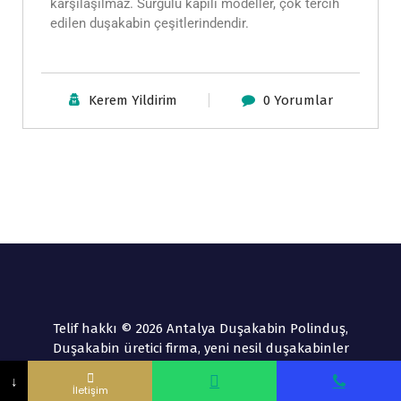
karşılaşılmaz. Sürgülü kapılı modeller, çok tercih
edilen duşakabin çeşitlerindendir.
Kerem Yildirim
0 Yorumlar
Telif hakkı © 2026 Antalya Duşakabin Polinduş,
Duşakabin üretici firma, yeni nesil duşakabinler
Adınız ve Soyadınız
Telefon Numarası
↓
İletişim