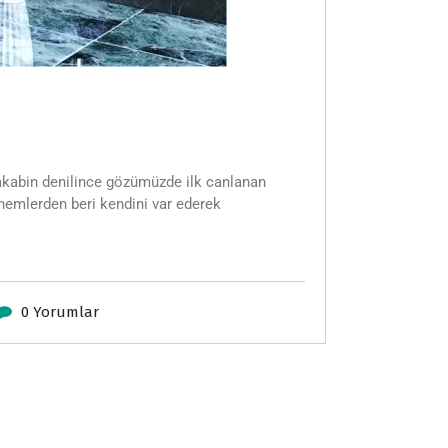
şakabin denilince gözümüzde ilk canlanan
önemlerden beri kendini var ederek
0 Yorumlar