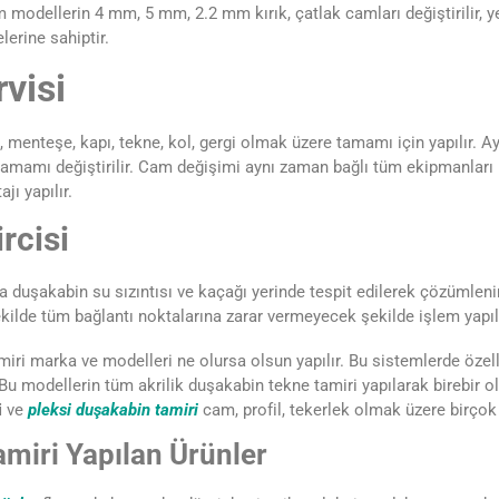
modellerin 4 mm, 5 mm, 2.2 mm kırık, çatlak camları değiştirilir, yen
lerine sahiptir.
visi
 menteşe, kapı, tekne, kol, gergi olmak üzere tamamı için yapılır. A
tamamı değiştirilir. Cam değişimi aynı zaman bağlı tüm ekipmanları b
jı yapılır.
rcisi
a duşakabin su sızıntısı ve kaçağı yerinde tespit edilerek çözümlenir
 şekilde tüm bağlantı noktalarına zarar vermeyecek şekilde işlem yapılı
ri marka ve modelleri ne olursa olsun yapılır. Bu sistemlerde özelli
 Bu modellerin tüm akrilik duşakabin tekne tamiri yapılarak birebir ola
i
ve
pleksi duşakabin tamiri
cam, profil, tekerlek olmak üzere birçok e
miri Yapılan Ürünler