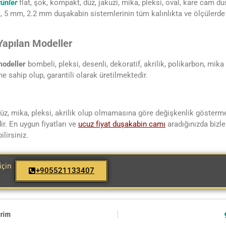
ünler
flat, şok, kompakt, düz, jakuzi, mika, pleksi, oval, kare cam du
, 5 mm, 2.2 mm duşakabin sistemlerinin tüm kalınlıkta ve ölçülerde 
apılan Modeller
modeller
bombeli, pleksi, desenli, dekoratif, akrilik, polikarbon, mik
ne sahip olup, garantili olarak üretilmektedir.
üz, mika, pleksi, akrilik olup olmamasına göre değişkenlik gösterme
ir. En uygun fiyatları ve
ucuz fiyat duşakabin
camı
aradığınızda bizler
ilirsiniz.
için
+905521133407
irim