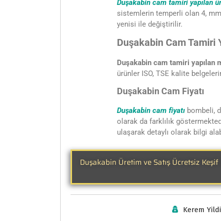
Duşakabin cam tamiri yapılan ür
sistemlerin temperli olan 4, mm
yenisi ile değiştirilir.
Duşakabin Cam Tamiri Y
Duşakabin cam tamiri yapılan 
ürünler ISO, TSE kalite belgeleri
Duşakabin Cam Fiyatı
Duşakabin cam fiyatı
bombeli, d
olarak da farklılık göstermekted
ulaşarak detaylı olarak bilgi alab
Duşakabin Üretim ve Satış Ücretsiz Keşif 
Kerem Yild