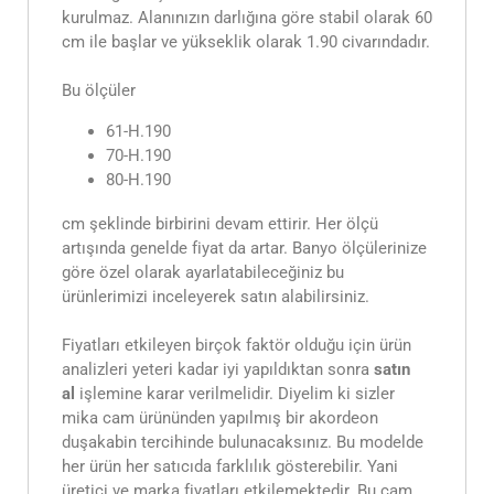
kurulmaz. Alanınızın darlığına göre stabil olarak 60
cm ile başlar ve yükseklik olarak 1.90 civarındadır.
Bu ölçüler
61-H.190
70-H.190
80-H.190
cm şeklinde birbirini devam ettirir. Her ölçü
artışında genelde fiyat da artar. Banyo ölçülerinize
göre özel olarak ayarlatabileceğiniz bu
ürünlerimizi inceleyerek satın alabilirsiniz.
Fiyatları etkileyen birçok faktör olduğu için ürün
analizleri yeteri kadar iyi yapıldıktan sonra
satın
al
işlemine karar verilmelidir. Diyelim ki sizler
mika cam ürününden yapılmış bir akordeon
duşakabin tercihinde bulunacaksınız. Bu modelde
her ürün her satıcıda farklılık gösterebilir. Yani
üretici ve marka fiyatları etkilemektedir. Bu cam