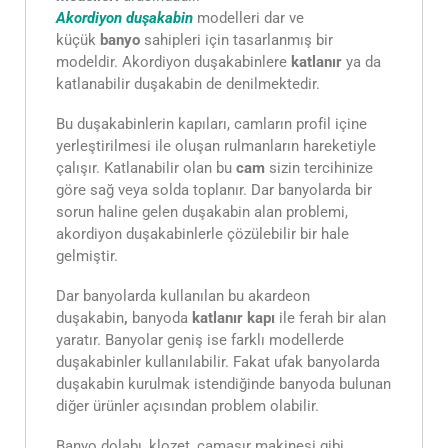
Akordiyon duşakabin
modelleri dar ve
küçük
banyo
sahipleri için tasarlanmış bir
modeldir. Akordiyon duşakabinlere
katlanır
ya da
katlanabilir duşakabin de denilmektedir.
Bu duşakabinlerin kapıları, camların profil içine
yerleştirilmesi ile oluşan rulmanların hareketiyle
çalışır. Katlanabilir olan bu
cam
sizin tercihinize
göre sağ veya solda toplanır. Dar banyolarda bir
sorun haline gelen duşakabin alan problemi,
akordiyon duşakabinlerle çözülebilir bir hale
gelmiştir.
Dar banyolarda kullanılan bu akardeon
duşakabin
,
banyoda
katlanır kapı
ile ferah bir alan
yaratır. Banyolar geniş ise farklı modellerde
duşakabinler kullanılabilir. Fakat ufak banyolarda
duşakabin kurulmak istendiğinde banyoda bulunan
diğer ürünler açısından problem olabilir.
Banyo dolabı, klozet, çamaşır makinesi gibi